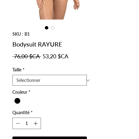
SKU : B1
Bodysuit RAYURE
Prix original
Prix promotionnel
 76,00 $CA 
53,20 $CA
Taille
*
Couleur
*
Quantité
*