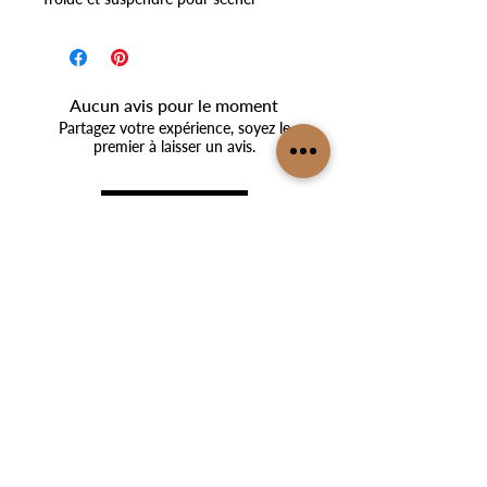
Aucun avis pour le moment
Partagez votre expérience, soyez le
premier à laisser un avis.
Laisser un avis
Soyez le premier à recevoir notre newsletter
en vous inscrivant.
S'inscrire
SERVICE CLIENT
MON COMPTE
Boutique